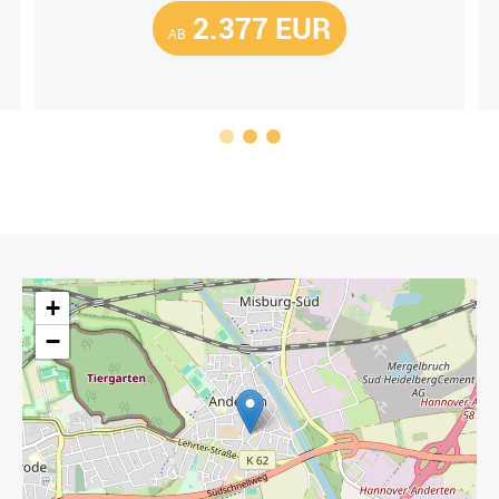
2.377 EUR
AB
1
2
3
+
−