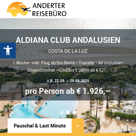
ALDIANA CLUB ANDALUSIEN
Werkzeugleiste öffnen
COSTA DE LA LUZ
1 Woche • inkl. Flug ab/bis Berlin • Transfer • All inclusive •
Doppelzimmer • Kind bis 5 Jahre ab € 527,-
z.B. 22.09. – 29.09.2026
pro Person ab € 1.926,–
1
2
3
Pauschal & Last Minute